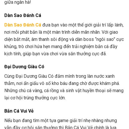
giữa ngân hà!
Dàn Sao Đánh Cá
Dàn Sao Đánh Cá
đưa bạn vào một thế giới giải trí lấp lánh,
nơi mỗi phát bắn là một màn trình diễn mãn nhãn. Với giao
diện bắt mắt, âm thanh sôi động và dàn boss “ngôi sao” cực
khủng, trò chơi hứa hẹn mang đến trải nghiệm bắn cá đầy
kịch tính, giúp bạn vừa chơi vừa săn thưởng cực đã.
Đại Dương Giàu Có
Cùng Đại Dương Giàu Có đắm mình trong làn nước xanh
thẳm, nơi ẩn giấu vô số kho báu đang chờ được khám phá.
Những chú cá vàng, cá rồng và sinh vật huyền thoại sẽ mang
lại cơ hội trúng thưởng cực lớn.
Bắn Cá Vui Vẻ
Nếu bạn đang tìm một tựa game giải trí nhẹ nhàng nhưng
vẫn đầy cơ hội săn thưởng thì Bắn Cá Vui Vẻ chính là lựa