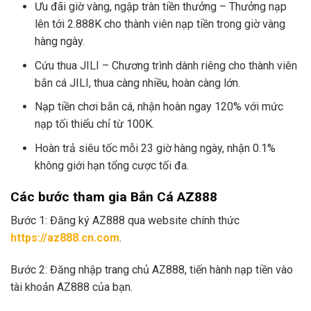
Ưu đãi giờ vàng, ngập tràn tiền thưởng – Thưởng nạp
lên tới 2.888K cho thành viên nạp tiền trong giờ vàng
hàng ngày.
Cứu thua JILI – Chương trình dành riêng cho thành viên
bắn cá JILI, thua càng nhiều, hoàn càng lớn.
Nạp tiền chơi bắn cá, nhận hoàn ngay 120% với mức
nạp tối thiểu chỉ từ 100K.
Hoàn trả siêu tốc mỗi 23 giờ hàng ngày, nhận 0.1%
không giới hạn tổng cược tối đa.
Các bước tham gia Bắn Cá AZ888
Bước 1: Đăng ký AZ888 qua website chính thức
https://az888.cn.com
.
Bước 2: Đăng nhập trang chủ AZ888, tiến hành nạp tiền vào
tài khoản AZ888 của bạn.