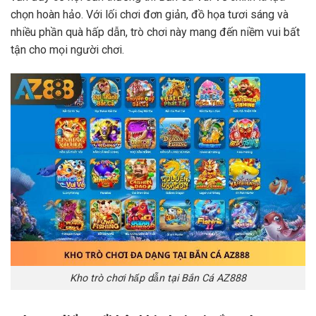
chọn hoàn hảo. Với lối chơi đơn giản, đồ họa tươi sáng và
nhiều phần quà hấp dẫn, trò chơi này mang đến niềm vui bất
tận cho mọi người chơi.
Kho trò chơi hấp dẫn tại Bắn Cá AZ888