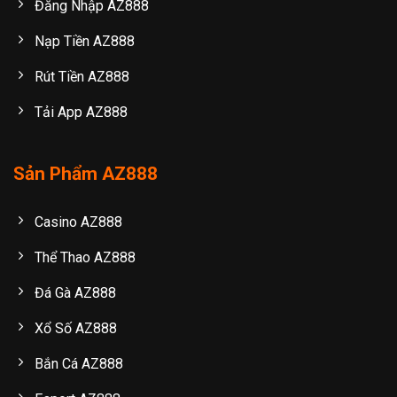
Đăng Nhập AZ888
Nạp Tiền AZ888
Rút Tiền AZ888
Tải App AZ888
Sản Phẩm AZ888
Casino AZ888
Thể Thao AZ888
Đá Gà AZ888
Xổ Số AZ888
Bắn Cá AZ888