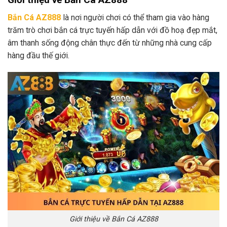
Bắn Cá AZ888
là nơi người chơi có thể tham gia vào hàng
trăm trò chơi bắn cá trực tuyến hấp dẫn với đồ hoạ đẹp mắt,
âm thanh sống động chân thực đến từ những nhà cung cấp
hàng đầu thế giới.
Giới thiệu về Bắn Cá AZ888