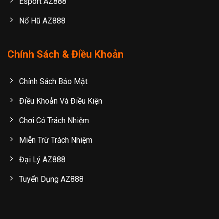
Esport AZ888
Nổ Hũ AZ888
Chính Sách & Điều Khoản
Chính Sách Bảo Mật
Điều Khoản Và Điều Kiện
Chơi Có Trách Nhiệm
Miễn Trừ Trách Nhiệm
Đại Lý AZ888
Tuyển Dụng AZ888