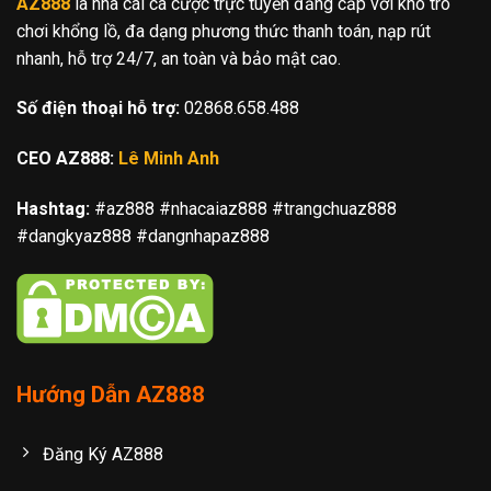
AZ888
là nhà cái cá cược trực tuyến đẳng cấp với kho trò
chơi khổng lồ, đa dạng phương thức thanh toán, nạp rút
nhanh, hỗ trợ 24/7, an toàn và bảo mật cao.
Số điện thoại hỗ trợ:
02868.658.488
CEO AZ888:
Lê Minh Anh
Hashtag:
#az888 #nhacaiaz888 #trangchuaz888
#dangkyaz888 #dangnhapaz888
Hướng Dẫn AZ888
Đăng Ký AZ888