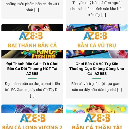
Thuyền quý bắn cá đưa người
những siêu phẩm bắn cá do JILI
chơi vào hành trình săn kho báu
phát [...]
trên đại [...]
Đại Thánh Bắn Cá – Trò Chơi
Chơi Bắn Cá Vũ Trụ Săn
Bắn Cá Đổi Thưởng HOT Tại
Thưởng Cực Khủng Cùng Nhà
AZ888
Cái AZ888
Đại thánh bắn cá được phát triển
Bắn cá vũ trụ là một tựa game
bởi FC Gaming lấy chủ đề Tây Du
săn cá đầy hấp dẫn tại nhà [...]
[...]