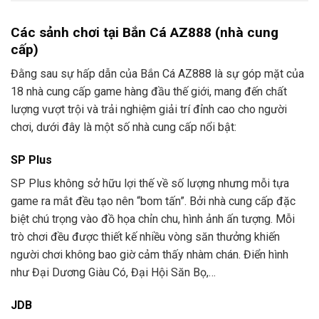
Các sảnh chơi tại Bắn Cá AZ888 (nhà cung
cấp)
Đằng sau sự hấp dẫn của Bắn Cá AZ888 là sự góp mặt của
18 nhà cung cấp game hàng đầu thế giới, mang đến chất
lượng vượt trội và trải nghiệm giải trí đỉnh cao cho người
chơi, dưới đây là một số nhà cung cấp nổi bật:
SP Plus
SP Plus không sở hữu lợi thế về số lượng nhưng mỗi tựa
game ra mắt đều tạo nên “bom tấn”. Bởi nhà cung cấp đặc
biệt chú trọng vào đồ họa chỉn chu, hình ảnh ấn tượng. Mỗi
trò chơi đều được thiết kế nhiều vòng săn thưởng khiến
người chơi không bao giờ cảm thấy nhàm chán. Điển hình
như Đại Dương Giàu Có, Đại Hội Săn Bọ,…
JDB