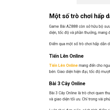
Một số trò chơi hấp 
Game Bài AZ888 còn sở hữu bộ sưu 
diện, tốc độ và phần thưởng, mang đ
Điểm qua một số trò chơi hấp dẫn d
Tiến Lên Online
Tiến Lên Online
mang đến cho người
bén. Giao diện hiện đại, tốc độ mượ
Bài 3 Cây Online
Bài 3 Cây Online là trò chơi quen t
và giao diện tối ưu. Chỉ trong vài p