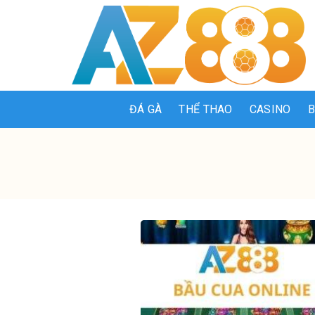
ĐÁ GÀ
THỂ THAO
CASINO
B