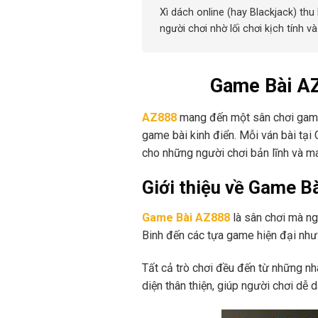
Xì dách online (hay Blackjack) thu
người chơi nhờ lối chơi kịch tính và [
Game Bài AZ
AZ888
mang đến một sân chơi game 
game bài kinh điển. Mỗi ván bài tại
cho những người chơi bản lĩnh và m
Giới thiệu về Game B
Game Bài AZ888
là sân chơi mà ng
Binh đến các tựa game hiện đại như 
Tất cả trò chơi đều đến từ những nh
diện thân thiện, giúp người chơi dễ d