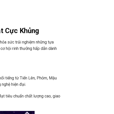
ật Cực Khủng
thỏa sức trải nghiệm những tựa
 cơ hội rinh thưởng hấp dẫn dành
nổi tiếng từ Tiến Lên, Phỏm, Mậu
 nghệ hiện đại.
ạt tiêu chuẩn chất lượng cao, giao