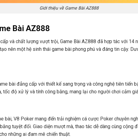
Giới thiệu về Game Bài AZ888
ame Bài AZ888
cấp và chất lượng vượt trội, Game Bài AZ888 đã hợp tác với 14 n
 tạo nên một hệ sinh thái game bài phong phú và đáng tin cậy. D
 bài đẳng cấp với thiết kế sang trọng và công nghệ tiên tiến bậ
a, tốc độ xử lý và tính công bằng, mang lại cho người chơi cảm gi
ame bài, V8 Poker mang đến trải nghiệm cá cược Poker chuyên ngh
g bằng tuyệt đối. Giao diện mượt mà, thao tác dễ dàng cùng cộng
cho những ai đam mê chiến thuật.