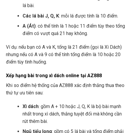
lá bài.
Các lá bài J, Q, K
: mỗi lá được tính là 10 điểm.
A (Át)
: có thể tính là 1 hoặc 11 điểm tùy theo tổng
điểm có vượt quá 21 hay không.
Ví dụ: nếu bạn có A và K, tổng là 21 điểm (gọi là Xì Dách)
nhưng nếu có A và 9 có thể tính tổng điểm là 10 hoặc 20
điểm tùy tình huống.
Xếp hạng bài trong xì dách online tại AZ888
Khi so điểm hệ thống của AZ888 xác định thắng thua theo
thứ tự ưu tiên sau:
Xì dách
: gồm A + 10 hoặc J, Q, K là bộ bài mạnh
nhất trong xì dách, thắng tuyệt đối mà không cần
rút thêm bài.
Ngũ tiểu long
: gồm có 5 lá bài và tổng điểm phải