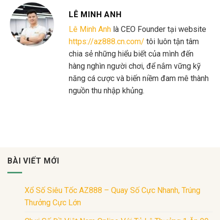
LÊ MINH ANH
Lê Minh Anh
là CEO Founder tại website
https://az888.cn.com/
tôi luôn tận tâm
chia sẻ những hiểu biết của mình đến
hàng nghìn người chơi, để nắm vững kỹ
năng cá cược và biến niềm đam mê thành
nguồn thu nhập khủng.
BÀI VIẾT MỚI
Xổ Số Siêu Tốc AZ888 – Quay Số Cực Nhanh, Trúng
Thưởng Cực Lớn