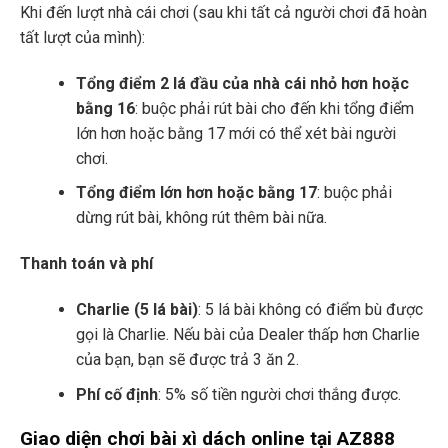
Khi đến lượt nhà cái chơi (sau khi tất cả người chơi đã hoàn
tất lượt của mình):
Tổng điểm 2 lá đầu của nhà cái nhỏ hơn hoặc
bằng 16
: buộc phải rút bài cho đến khi tổng điểm
lớn hơn hoặc bằng 17 mới có thể xét bài người
chơi.
Tổng điểm lớn hơn hoặc bằng 17
: buộc phải
dừng rút bài, không rút thêm bài nữa.
Thanh toán và phí
Charlie (5 lá bài)
: 5 lá bài không có điểm bù được
gọi là Charlie. Nếu bài của Dealer thấp hơn Charlie
của bạn, bạn sẽ được trả 3 ăn 2.
Phí cố định
: 5% số tiền người chơi thắng được.
Giao diện chơi bài xì dách online tại AZ888