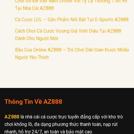
Chơi Số Đề Việt Nam Online Với Tỷ Lệ Thưởng 1 Ăn 99
Tại Nhà Cái AZ888
Cá Cược LOL – Sản Phẩm Nổi Bật Tại E-Sports AZ888
Cách Chơi Cá Cược Vương Giả Vinh Diệu Tại AZ888
Dành Cho Người Mới
Bầu Cua Online AZ888 – Trò Chơi Dân Gian Được Nhiều
Người Yêu Thích
Thông Tin Về AZ888
AZ888
là nhà cái cá cược trực tuyến đẳng cấp với kho trò
chơi khổng lồ, đa dạng phương thức thanh toán, nạp rút
nhanh, hỗ trợ 24/7, an toàn và bảo mật cao.