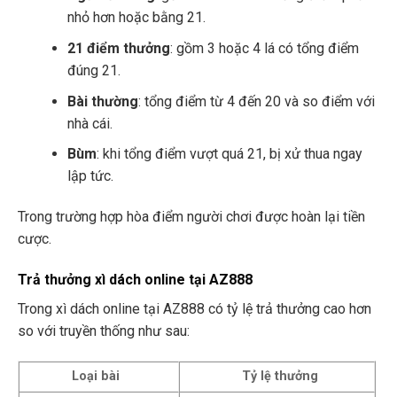
nhỏ hơn hoặc bằng 21.
21 điểm thưởng
: gồm 3 hoặc 4 lá có tổng điểm
đúng 21.
Bài thường
: tổng điểm từ 4 đến 20 và so điểm với
nhà cái.
Bùm
: khi tổng điểm vượt quá 21, bị xử thua ngay
lập tức.
Trong trường hợp hòa điểm người chơi được hoàn lại tiền
cược.
Trả thưởng xì dách online tại AZ888
Trong xì dách online tại AZ888 có tỷ lệ trả thưởng cao hơn
so với truyền thống như sau:
Loại bài
Tỷ lệ thưởng