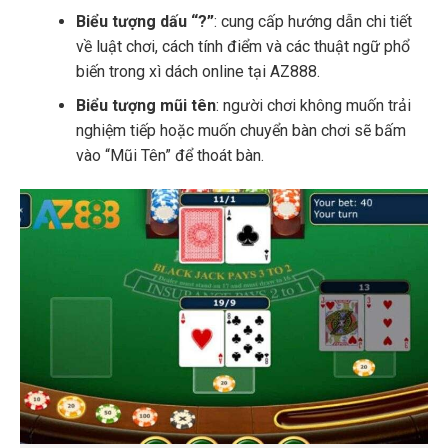
Biểu tượng dấu “?”
: cung cấp hướng dẫn chi tiết
về luật chơi, cách tính điểm và các thuật ngữ phổ
biến trong xì dách online tại AZ888.
Biểu tượng mũi tên
: người chơi không muốn trải
nghiệm tiếp hoặc muốn chuyển bàn chơi sẽ bấm
vào “Mũi Tên” để thoát bàn.