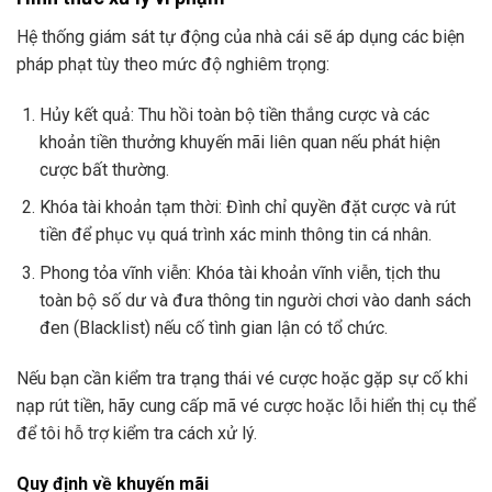
Hệ thống giám sát tự động của nhà cái sẽ áp dụng các biện
pháp phạt tùy theo mức độ nghiêm trọng:
Hủy kết quả: Thu hồi toàn bộ tiền thắng cược và các
khoản tiền thưởng khuyến mãi liên quan nếu phát hiện
cược bất thường.
Khóa tài khoản tạm thời: Đình chỉ quyền đặt cược và rút
tiền để phục vụ quá trình xác minh thông tin cá nhân.
Phong tỏa vĩnh viễn: Khóa tài khoản vĩnh viễn, tịch thu
toàn bộ số dư và đưa thông tin người chơi vào danh sách
đen (Blacklist) nếu cố tình gian lận có tổ chức.
Nếu bạn cần kiểm tra trạng thái vé cược hoặc gặp sự cố khi
nạp rút tiền, hãy cung cấp mã vé cược hoặc lỗi hiển thị cụ thể
để tôi hỗ trợ kiểm tra cách xử lý.
Quy định về khuyến mãi