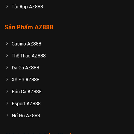
Tải App AZ888
Sản Phẩm AZ888
Casino AZ888
Thể Thao AZ888
Đá Gà AZ888
Xổ Số AZ888
Bắn Cá AZ888
Esport AZ888
Nổ Hũ AZ888