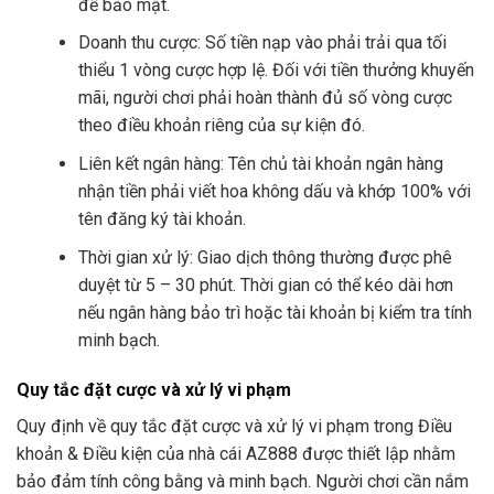
để bảo mật.
Doanh thu cược: Số tiền nạp vào phải trải qua tối
thiểu 1 vòng cược hợp lệ. Đối với tiền thưởng khuyến
mãi, người chơi phải hoàn thành đủ số vòng cược
theo điều khoản riêng của sự kiện đó.
Liên kết ngân hàng: Tên chủ tài khoản ngân hàng
nhận tiền phải viết hoa không dấu và khớp 100% với
tên đăng ký tài khoản.
Thời gian xử lý: Giao dịch thông thường được phê
duyệt từ 5 – 30 phút. Thời gian có thể kéo dài hơn
nếu ngân hàng bảo trì hoặc tài khoản bị kiểm tra tính
minh bạch.
Quy tắc đặt cược và xử lý vi phạm
Quy định về quy tắc đặt cược và xử lý vi phạm trong Điều
khoản & Điều kiện của nhà cái AZ888 được thiết lập nhằm
bảo đảm tính công bằng và minh bạch. Người chơi cần nắm