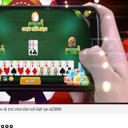
ne là trò chơi bài nổi bật tại AZ888
AZ888