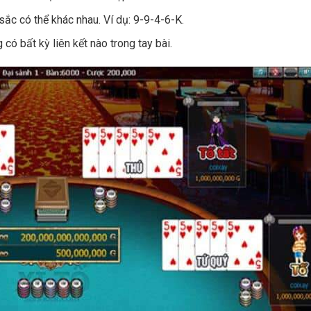
sắc có thể khác nhau. Ví dụ: 9-9-4-6-K.
 có bất kỳ liên kết nào trong tay bài.