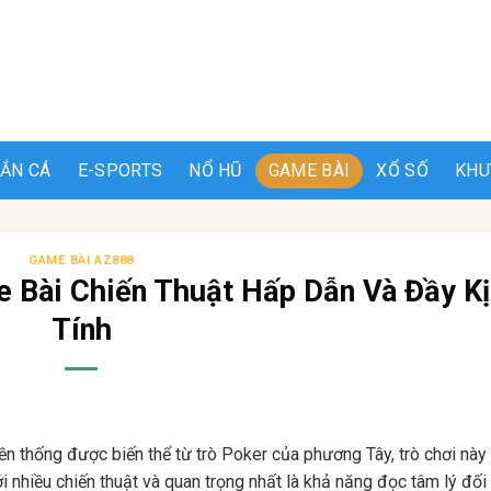
ẮN CÁ
E-SPORTS
NỔ HŨ
GAME BÀI
XỔ SỐ
KHU
GAME BÀI AZ888
e Bài Chiến Thuật Hấp Dẫn Và Đầy K
Tính
uyền thống được biến thể từ trò Poker của phương Tây, trò chơi nà
i nhiều chiến thuật và quan trọng nhất là khả năng đọc tâm lý đối 