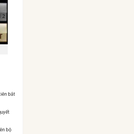
tiên bắt
quyết
rên bộ