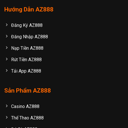
Hướng Dẫn AZ888
Đăng Ký AZ888
Đăng Nhập AZ888
Nạp Tiền AZ888
Rút Tiền AZ888
Tải App AZ888
Sản Phẩm AZ888
Casino AZ888
Thể Thao AZ888