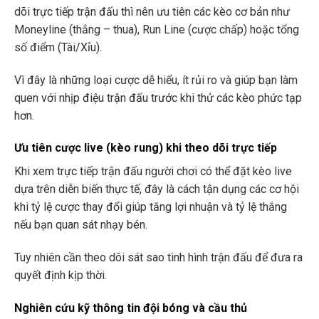
dõi trực tiếp trận đấu thì nên ưu tiên các kèo cơ bản như
Moneyline (thắng – thua), Run Line (cược chấp) hoặc tổng
số điểm (Tài/Xỉu).
Vì đây là những loại cược dễ hiểu, ít rủi ro và giúp bạn làm
quen với nhịp điệu trận đấu trước khi thử các kèo phức tạp
hơn.
Ưu tiên cược live (kèo rung) khi theo dõi trực tiếp
Khi xem trực tiếp trận đấu người chơi có thể đặt kèo live
dựa trên diễn biến thực tế, đây là cách tận dụng các cơ hội
khi tỷ lệ cược thay đổi giúp tăng lợi nhuận và tỷ lệ thắng
nếu bạn quan sát nhạy bén.
Tuy nhiên cần theo dõi sát sao tình hình trận đấu để đưa ra
quyết định kịp thời.
Nghiên cứu kỹ thông tin đội bóng và cầu thủ