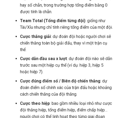
hay số chẵn, trong trường hợp tổng điểm bằng 0
được tính là chẵn.
Team Total (Tổng điểm từng đội)
: giống như
Tài/Xỉu nhưng chỉ tính riêng tổng điểm của một đội.
Cược thắng giải
: dự đoán đội hoặc người chơi sẽ
chiến thắng toàn bộ giải đấu, thay vì một trận cụ
thể.
Cược dẫn đầu sau x lượt
: dự đoán đội nào sẽ dẫn
trước sau một hiệp cụ thể (ví dụ: hiệp 3, hiệp 5
hoặc hiệp 7).
Cược đúng điểm số / Biên độ chiến thắng
: dự
đoán điểm số chính xác của trận đấu hoặc khoảng
cách chiến thắng của đội thắng.
Cược theo hiệp
: bao gồm nhiều loại nhỏ như cược
đội thắng hiệp, tổng điểm hiệp, điểm chấp hiệp…
người chơi có thể linh hoạt theo từng giai đoạn