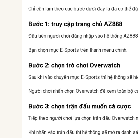
Chỉ cần làm theo các bước dưới đây là đã có thể đ
Bước 1: truy cập trang chủ AZ888
Đầu tiên người chơi đăng nhập vào hệ thống AZ888
Bạn chọn mục E-Sports trên thanh menu chính.
Bước 2: chọn trò chơi Overwatch
Sau khi vào chuyên mục E-Sports thì hệ thống sẽ hi
Người chơi nhấn chọn Overwatch để xem toàn bộ các
Bước 3: chọn trận đấu muốn cá cược
Tiếp theo người chơi lựa chọn trận đấu Overwatch 
Khi nhấn vào trận đấu thì hệ thống sẽ mở ra danh sá