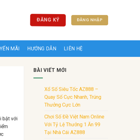
ĐĂNG KÝ
ĐĂNG NHẬP
YẾN MÃI
HƯỚNG DẪN
LIÊN HỆ
BÀI VIẾT MỚI
Xổ Số Siêu Tốc AZ888 –
Quay Số Cực Nhanh, Trúng
Thưởng Cực Lớn
Chơi Số Đề Việt Nam Online
i bật với
Với Tỷ Lệ Thưởng 1 Ăn 99
kiểm
Tại Nhà Cái AZ888
ợc