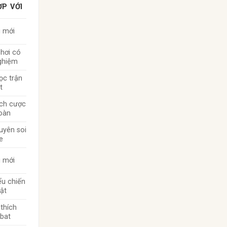
ỢP VỚI
 mới
hơi có
ghiệm
ọc trận
t
ích cược
oàn
uyên soi
ve
 mới
ểu chiến
ật
thích
bat