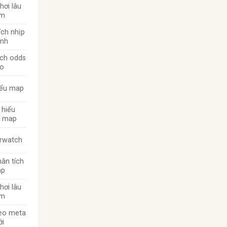
hơi lâu
ăm
ích nhịp
nh
ích odds
o
iểu map
 hiểu
t map
rwatch
ân tích
ap
hơi lâu
ăm
eo meta
i