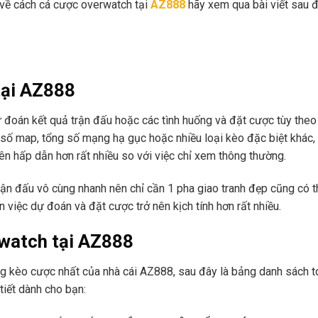
 về cách cá cược overwatch tại
AZ888
hãy xem qua bài viết sau đ
tại AZ888
 đoán kết quả trận đấu hoặc các tình huống và đặt cược tùy theo
ỷ số map, tổng số mạng hạ gục hoặc nhiều loại kèo đặc biệt khác,
ên hấp dẫn hơn rất nhiều so với việc chỉ xem thông thường.
ận đấu vô cùng nhanh nên chỉ cần 1 pha giao tranh đẹp cũng có t
n việc dự đoán và đặt cược trở nên kịch tính hơn rất nhiều.
rwatch tại AZ888
ng kèo cược nhất của nhà cái AZ888, sau đây là bảng danh sách t
tiết dành cho bạn: