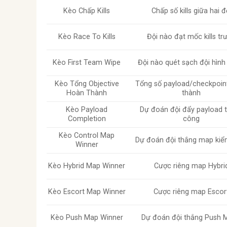
Kèo Chấp Kills
Chấp số kills giữa hai đ
Kèo Race To Kills
Đội nào đạt mốc kills tr
Kèo First Team Wipe
Đội nào quét sạch đội hình
Kèo Tổng Objective
Tổng số payload/checkpoin
Hoàn Thành
thành
Kèo Payload
Dự đoán đội đẩy payload 
Completion
công
Kèo Control Map
Dự đoán đội thắng map kiể
Winner
Kèo Hybrid Map Winner
Cược riêng map Hybri
Kèo Escort Map Winner
Cược riêng map Escor
Kèo Push Map Winner
Dự đoán đội thắng Push 