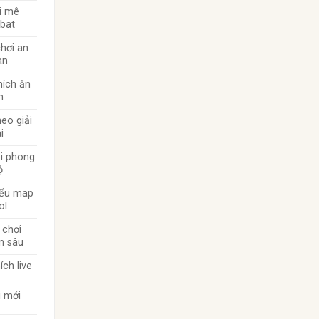
i mê
bat
hơi an
àn
hích ăn
n
eo giải
i
i phong
ộ
iểu map
ol
 chơi
n sâu
ích live
 mới