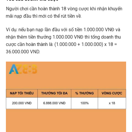
Người chơi cần hoàn thành 18 vòng cược khi nhận khuyến
mãi nạp đầu thì mới có thể rút tiền về.
Ví dụ: nếu bạn nạp lần đầu với số tiền 1.000.000 VNĐ và
nhận thêm tiền thưởng 1.000.000 VNĐ thì tổng doanh thu
cược cần hoàn thành là: (1.000.000 + 1.000.000) x 18 =
36.000.000 VND.