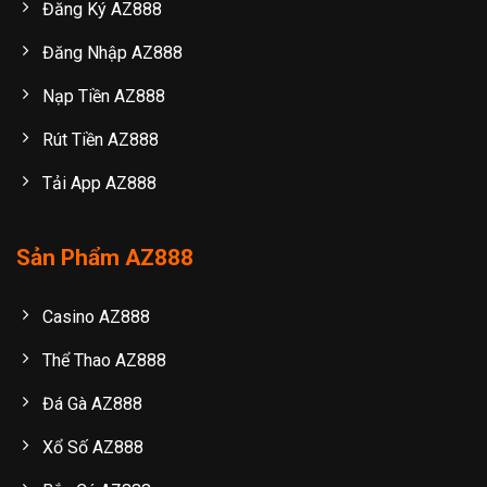
Đăng Ký AZ888
Đăng Nhập AZ888
Nạp Tiền AZ888
Rút Tiền AZ888
Tải App AZ888
Sản Phẩm AZ888
Casino AZ888
Thể Thao AZ888
Đá Gà AZ888
Xổ Số AZ888